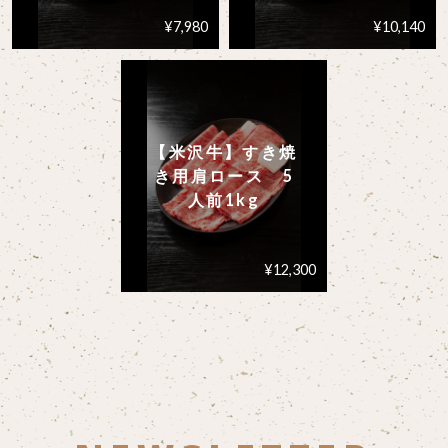
¥7,980
¥10,140
【米沢牛】すき焼
き用肩ロース 5
人前1kg
¥12,300