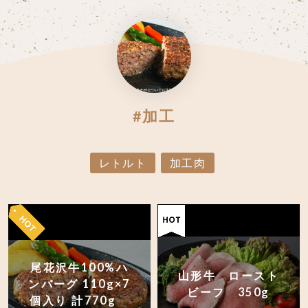
#加工
レトルト
加工肉
尾花沢牛100%ハ
山形牛 ロースト
ンバーグ 110g×7
ビーフ 350g
個入り 計770g