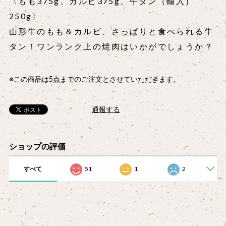
〈もも375g、カルビ375g、牛タン（輸入）
250g〉
山形牛のもも＆カルビ、さっぱりと食べられる牛
タン！ワンランク上の焼肉はいかがでしょうか？
※この商品は5点までのご注文とさせていただきます。
通報する
ショップの評価
すべて
51
1
2