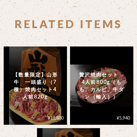
RELATED ITEMS
【数量限定】山形
贅沢焼肉セット
牛 一頭盛り（7
4人前800g（も
種）焼肉セット4
も、カルビ、牛タ
人前820g
ン（輸入））
¥11,880
¥5,940